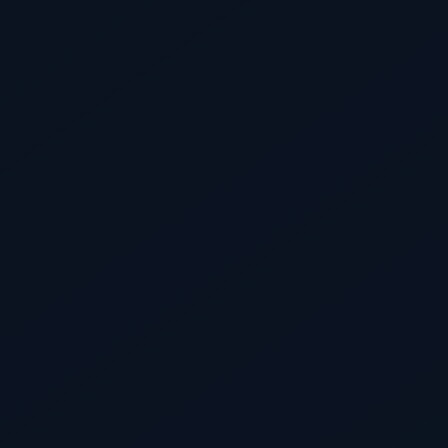
1
2
3
下一页
尾页
最新文章
星空体育官网入口-关于里程碑夜！洛杉矶湖人防线松动，
2026-03-14
0
星空体育官方网站-包含风云突变！亚特兰大集结日官宣签
2026-03-13
0