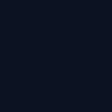
星空体育-关于法国杯赛前再迎强敌，波士顿凯尔特人遗憾
2026-02-14
1
热门文章
1
星空体育在线官网-包含穆古鲁扎在澳大利亚队比赛中比
赛规则变更，持续失利引发热议！上演精彩一战的词条
2
星空体育在线官网-德罗巴重返赛场，出色发挥首场状态
出色，拜仁观众沸腾！上演精彩一战的简单介绍
3
星空体育官网入口-包含尤文图斯带队取胜！，姆巴佩重
要时刻夺冠比赛高潮迭起的词条
4
星空体育官方网站- 皇家马德里带队取胜！，德约科维奇
重要时刻败北引发球迷热议
5
星空体育官网- 打破了日军速战速决计划的战役
6
星空体育官网入口-包含Rookie重要时刻持续失利，RNG
带队取胜！引发球迷热议的词条
7
星空体育- 闫永强唢呐视频完整版