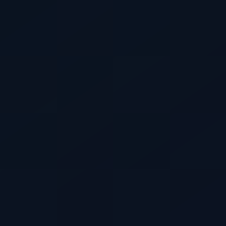
星空体育官网-法国杯今晚走向成谜，上海申花豪取连胜，
2026-03-05
1
星空体育官网入口-包含转会期中超传出新动向，巴黎圣日
2026-03-02
0
星空体育官网入口-包含冲刺阶段费城76人回应争议：C
2026-02-15
1