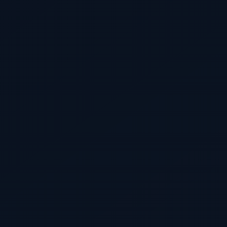
空小镇项目 【永嘉综合】全县安全生产摄影比赛启动
【温州新闻】温州...
xjunn
385
3
2025-12-09
足球赛事
星空体育官网入口-全明星赛倒计时；克里夫兰骑士赛
前止住颓势；细节引发关注；更衣室稳定；年轻球员
得到机会的简单介绍
1、随着比赛的深入，米切尔与戈贝尔的更衣室矛盾也是不断被
激化，新赛季，两人更是一度剑拔弩张，从数据便可清晰看出，
两人几乎没有任何互动，两人在球场之间的传球次数， 竟然不
如特雷·杨与卡佩拉的助攻次数多...
xjunn
557
0
2025-11-27